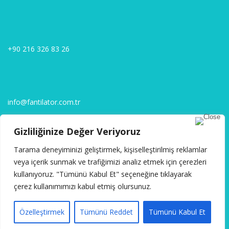
+90 216 326 83 26
info@fantilator.com.tr
Gizliliğinize Değer Veriyoruz
SOSYAL MEDYA
Tarama deneyiminizi geliştirmek, kişiselleştirilmiş reklamlar
veya içerik sunmak ve trafiğimizi analiz etmek için çerezleri
kullanıyoruz. "Tümünü Kabul Et" seçeneğine tıklayarak
çerez kullanımımızı kabul etmiş olursunuz.
1
Fantilatör Havalandırma ve İklimlendirme Sistemleri San. Tic. A.Ş.©
Özelleştirmek
Tümünü Reddet
Tümünü Kabul Et
2025 | Her Hakkı Saklıdır.