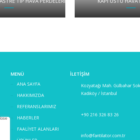
ASTRE TİP HAVA PERDELERİ
KAPI ÜSTÜ HAVA 
MENÜ
İLETİŞİM
ANA SAYFA
Kozyatağı Mah. Gülbahar Sok
Kadıköy / İstanbul
HAKKIMIZDA
REFERANSLARIMIZ
+90 216 326 83 26
HABERLER
FAALİYET ALANLARI
info@fantilator.com.tr