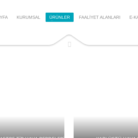
YFA
KURUMSAL
ÜRÜNLER
FAALİYET ALANLARI
E-K