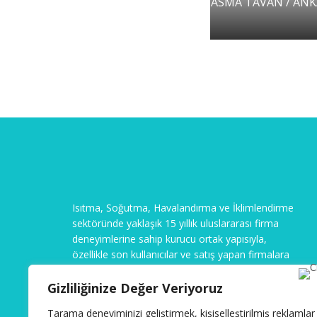
ASMA TAVAN / ANK
Isıtma, Soğutma, Havalandırma ve İklimlendirme
sektöründe yaklaşık 15 yıllık uluslararası firma
deneyimlerine sahip kurucu ortak yapısıyla,
özellikle son kullanıcılar ve satış yapan firmalara
kaliteli ve doğru teknik ürünü sunmak amacıyla
Fantilatör’ü döndürmeye başladık.
Gizliliğinize Değer Veriyoruz
Gizlilik ve Güvenlik
Tarama deneyiminizi geliştirmek, kişiselleştirilmiş reklamlar