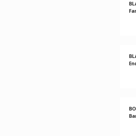
BL
Fa
BL
En
BO
Ba