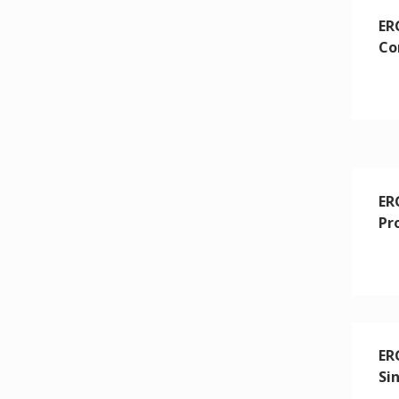
ER
Co
ER
Pro
ER
Si