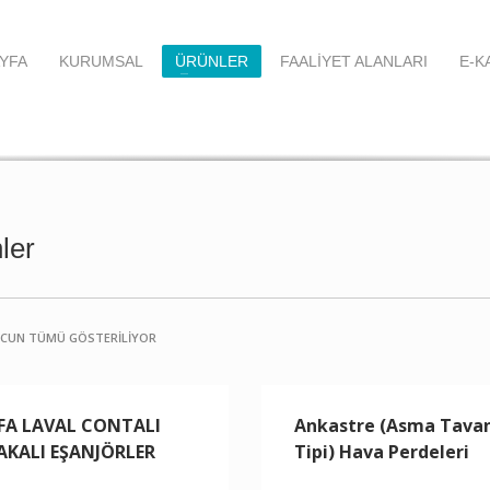
YFA
KURUMSAL
ÜRÜNLER
FAALİYET ALANLARI
E-K
ler
UCUN TÜMÜ GÖSTERILIYOR
FA LAVAL CONTALI
Ankastre (Asma Tava
AKALI EŞANJÖRLER
Tipi) Hava Perdeleri