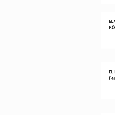
EL
KÖ
EL
Fa