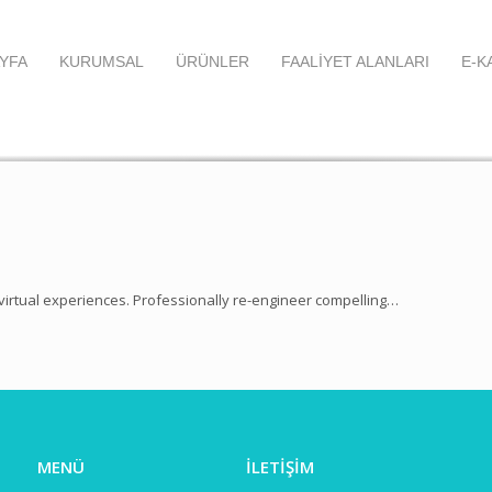
YFA
KURUMSAL
ÜRÜNLER
FAALİYET ALANLARI
E-K
virtual experiences. Professionally re-engineer compelling…
MENÜ
İLETİŞİM