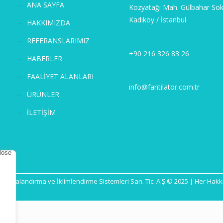
ANA SAYFA
Kozyatağı Mah. Gülbahar Sok
Kadıköy / İstanbul
HAKKIMIZDA
REFERANSLARIMIZ
+90 216 326 83 26
HABERLER
FAALİYET ALANLARI
info@fantilator.com.tr
ÜRÜNLER
İLETİŞİM
ör Havalandırma ve İklimlendirme Sistemleri San. Tic. A.Ş.© 2025 | Her Hakkı 