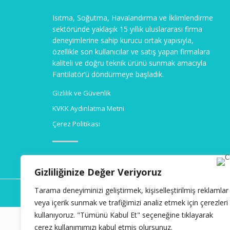
Isıtma, Soğutma, Havalandırma ve İklimlendirme
sektöründe yaklaşık 15 yıllık uluslararası firma
deneyimlerine sahip kurucu ortak yapısıyla,
özellikle son kullanıcılar ve satış yapan firmalara
kaliteli ve doğru teknik ürünü sunmak amacıyla
Fantilatör’ü döndürmeye başladık.
Gizlilik ve Güvenlik
KVKK Aydınlatma Metni
Çerez Politikası
Gizliliğinize Değer Veriyoruz
Fantilat
Tarama deneyiminizi geliştirmek, kişiselleştirilmiş reklamlar
veya içerik sunmak ve trafiğimizi analiz etmek için çerezleri
kullanıyoruz. "Tümünü Kabul Et" seçeneğine tıklayarak
çerez kullanımımızı kabul etmiş olursunuz.